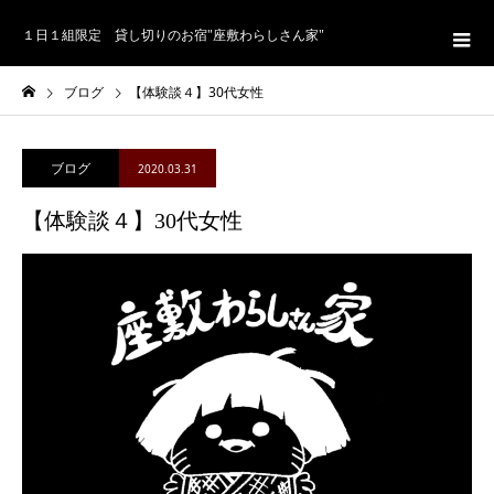
１日１組限定 貸し切りのお宿"座敷わらしさん家"
ブログ
【体験談４】30代女性
ブログ
2020.03.31
【体験談４】30代女性