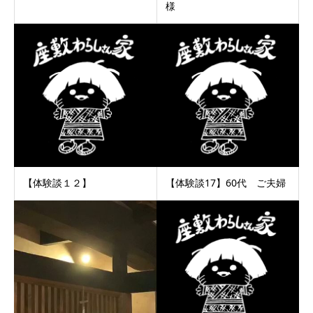
様
【体験談１２】
【体験談17】60代 ご夫婦