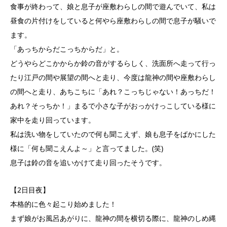
食事が終わって、娘と息子が座敷わらしの間で遊んでいて、私は
昼食の片付けをしていると何やら座敷わらしの間で息子が騒いで
ます。
「あっちからだこっちからだ」と。
どうやらどこかからか鈴の音がするらしく、洗面所へ走って行っ
たり江戸の間や展望の間へと走り、今度は龍神の間や座敷わらし
の間へと走り、あちこちに「あれ？こっちじゃない！あっちだ！
あれ？そっちか！」まるで小さな子がおっかけっこしている様に
家中を走り回っています。
私は洗い物をしていたので何も聞こえず、娘も息子をばかにした
様に「何も聞こえんよ～」と言ってました。(笑)
息子は鈴の音を追いかけて走り回ったそうです。
【2日目夜】
本格的に色々起こり始めました！
まず娘がお風呂あがりに、龍神の間を横切る際に、龍神のしめ縄