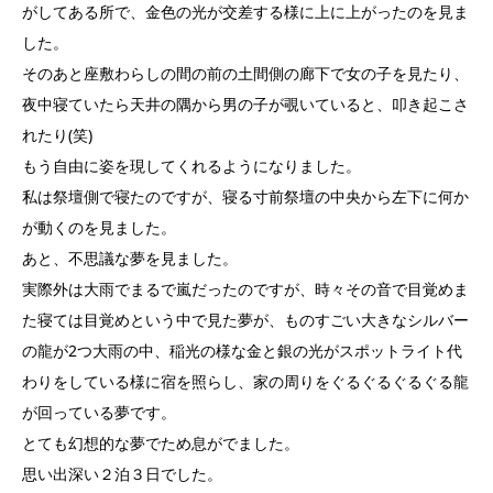
がしてある所で、金色の光が交差する様に上に上がったのを見ま
した。
そのあと座敷わらしの間の前の土間側の廊下で女の子を見たり、
夜中寝ていたら天井の隅から男の子が覗いていると、叩き起こさ
れたり(笑)
もう自由に姿を現してくれるようになりました。
私は祭壇側で寝たのですが、寝る寸前祭壇の中央から左下に何か
が動くのを見ました。
あと、不思議な夢を見ました。
実際外は大雨でまるで嵐だったのですが、時々その音で目覚めま
た寝ては目覚めという中で見た夢が、ものすごい大きなシルバー
の龍が2つ大雨の中、稲光の様な金と銀の光がスポットライト代
わりをしている様に宿を照らし、家の周りをぐるぐるぐるぐる龍
が回っている夢です。
とても幻想的な夢でため息がでました。
思い出深い２泊３日でした。