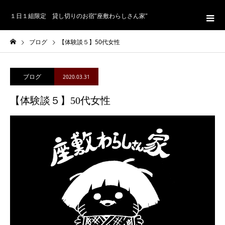
１日１組限定 貸し切りのお宿"座敷わらしさん家"
ブログ
【体験談５】50代女性
ブログ
2020.03.31
【体験談５】50代女性