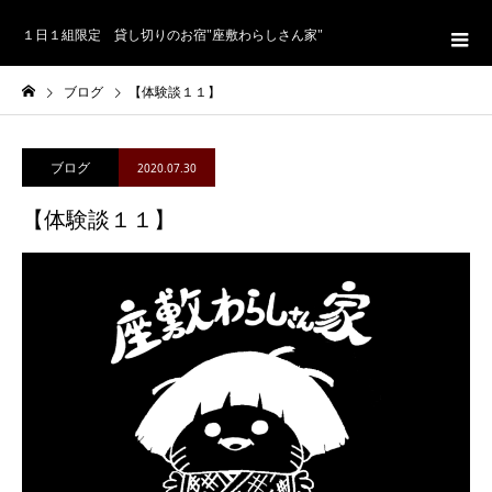
１日１組限定 貸し切りのお宿"座敷わらしさん家"
ブログ
【体験談１１】
ブログ
2020.07.30
【体験談１１】